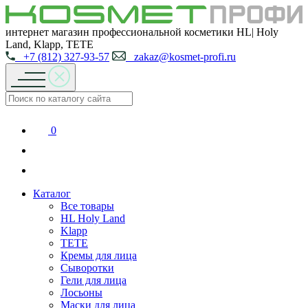
интернет магазин профессиональной косметики HL| Holy
Land, Klapp, TETE
+7 (812) 327-93-57
zakaz@kosmet-profi.ru
0
Каталог
Все товары
HL Holy Land
Klapp
TETE
Кремы для лица
Сыворотки
Гели для лица
Лосьоны
Маски для лица