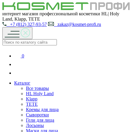
интернет магазин профессиональной косметики HL| Holy
Land, Klapp, TETE
+7 (812) 327-93-57
zakaz@kosmet-profi.ru
0
Каталог
Все товары
HL Holy Land
Klapp
TETE
Кремы для лица
Сыворотки
Гели для лица
Лосьоны
Маски для лица