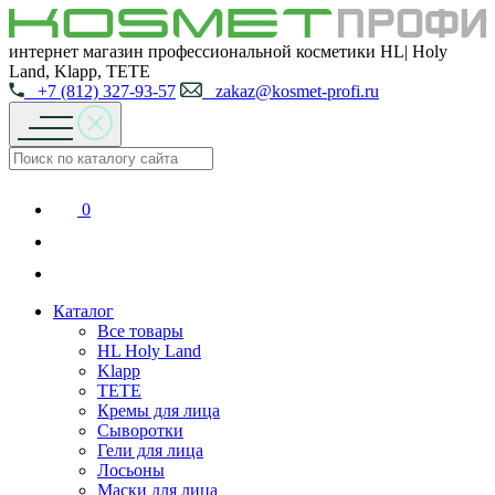
интернет магазин профессиональной косметики HL| Holy
Land, Klapp, TETE
+7 (812) 327-93-57
zakaz@kosmet-profi.ru
0
Каталог
Все товары
HL Holy Land
Klapp
TETE
Кремы для лица
Сыворотки
Гели для лица
Лосьоны
Маски для лица