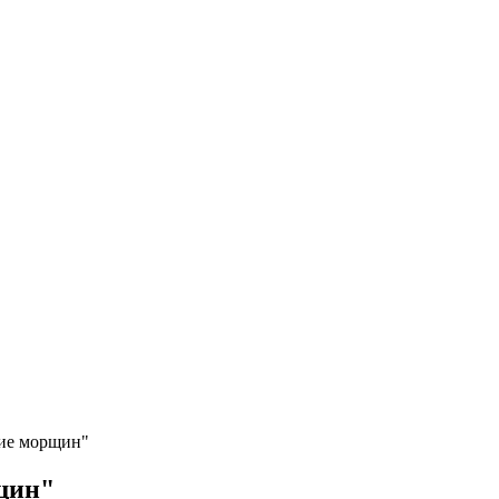
ие морщин"
щин"