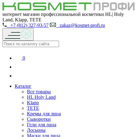
интернет магазин профессиональной косметики HL| Holy
Land, Klapp, TETE
+7 (812) 327-93-57
zakaz@kosmet-profi.ru
0
Каталог
Все товары
HL Holy Land
Klapp
TETE
Кремы для лица
Сыворотки
Гели для лица
Лосьоны
Маски для лица