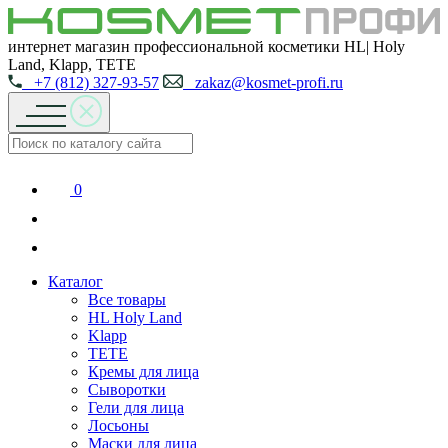
интернет магазин профессиональной косметики HL| Holy
Land, Klapp, TETE
+7 (812) 327-93-57
zakaz@kosmet-profi.ru
0
Каталог
Все товары
HL Holy Land
Klapp
TETE
Кремы для лица
Сыворотки
Гели для лица
Лосьоны
Маски для лица