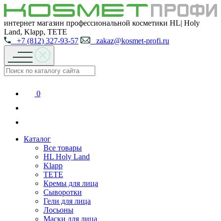
интернет магазин профессиональной косметики HL| Holy
Land, Klapp, TETE
+7 (812) 327-93-57
zakaz@kosmet-profi.ru
0
Каталог
Все товары
HL Holy Land
Klapp
TETE
Кремы для лица
Сыворотки
Гели для лица
Лосьоны
Маски для лица