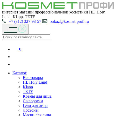
интернет магазин профессиональной косметики HL| Holy
Land, Klapp, TETE
+7 (812) 327-93-57
zakaz@kosmet-profi.ru
0
Каталог
Все товары
HL Holy Land
Klapp
TETE
Кремы для лица
Сыворотки
Гели для лица
Лосьоны
Маски для лица