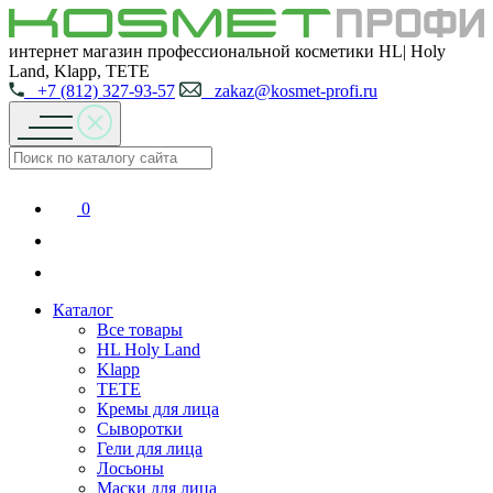
интернет магазин профессиональной косметики HL| Holy
Land, Klapp, TETE
+7 (812) 327-93-57
zakaz@kosmet-profi.ru
0
Каталог
Все товары
HL Holy Land
Klapp
TETE
Кремы для лица
Сыворотки
Гели для лица
Лосьоны
Маски для лица