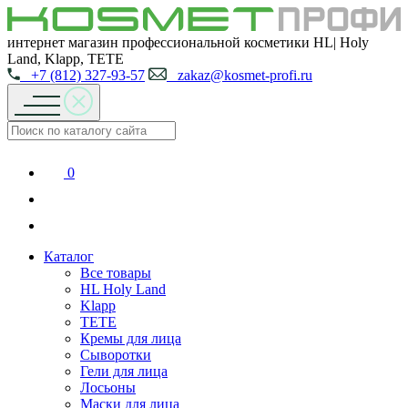
интернет магазин профессиональной косметики HL| Holy
Land, Klapp, TETE
+7 (812) 327-93-57
zakaz@kosmet-profi.ru
0
Каталог
Все товары
HL Holy Land
Klapp
TETE
Кремы для лица
Сыворотки
Гели для лица
Лосьоны
Маски для лица