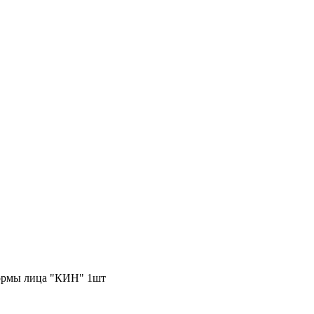
ормы лица "КИН" 1шт