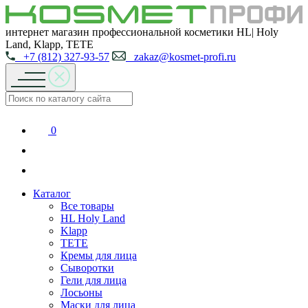
интернет магазин профессиональной косметики HL| Holy
Land, Klapp, TETE
+7 (812) 327-93-57
zakaz@kosmet-profi.ru
0
Каталог
Все товары
HL Holy Land
Klapp
TETE
Кремы для лица
Сыворотки
Гели для лица
Лосьоны
Маски для лица