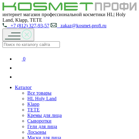
интернет магазин профессиональной косметики HL| Holy
Land, Klapp, TETE
+7 (812) 327-93-57
zakaz@kosmet-profi.ru
0
Каталог
Все товары
HL Holy Land
Klapp
TETE
Кремы для лица
Сыворотки
Гели для лица
Лосьоны
Маски для лица