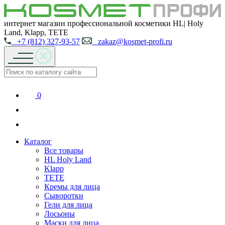
интернет магазин профессиональной косметики HL| Holy
Land, Klapp, TETE
+7 (812) 327-93-57
zakaz@kosmet-profi.ru
0
Каталог
Все товары
HL Holy Land
Klapp
TETE
Кремы для лица
Сыворотки
Гели для лица
Лосьоны
Маски для лица