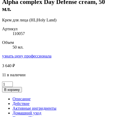
Alpha complex Day Defense cream, 50
мл.
Крем для лица (HL|Holy Land)
Артикул
110057
Объем
50 мл.
узнать цену профессионала
3 640
₽
11 в наличии
Количество
товара
В корзину
Alpha
complex
Описание
Day
Действие
Defense
Активные ингридиенты
cream,
Домашний уход
50