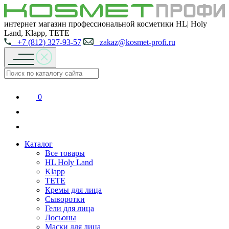
интернет магазин профессиональной косметики HL| Holy
Land, Klapp, TETE
+7 (812) 327-93-57
zakaz@kosmet-profi.ru
0
Каталог
Все товары
HL Holy Land
Klapp
TETE
Кремы для лица
Сыворотки
Гели для лица
Лосьоны
Маски для лица