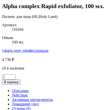
Alpha complex Rapid exfoliator, 100 мл.
Пилинг для лица (HL|Holy Land)
Артикул
110164
Объем
100 мл.
узнать цену профессионала
4 730
₽
10 в наличии
Количество
товара
В корзину
Alpha
complex
Описание
Rapid
Действие
exfoliator,
Активные ингридиенты
100
Домашний уход
мл.
Отзывы (0)