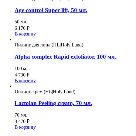
Age control Super-lift, 50 мл.
50 мл.
6 170
₽
В корзину
Пилинг для лица (HL|Holy Land)
Alpha complex Rapid exfoliator, 100 мл.
100 мл.
4 730
₽
В корзину
Пилинг-крем (HL|Holy Land)
Lactolan Peeling cream, 70 мл.
70 мл.
3 470
₽
В корзину