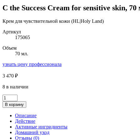
C the Success Cream for sensitive skin, 70 
Крем для чувствительной кожи (HL|Holy Land)
Артикул
175065
Объем
70 мл.
узнать цену профессионала
3 470
₽
8 в наличии
Количество
товара
В корзину
C
the
Описание
Success
Действие
Cream
Активные ингридиенты
for
Домашний уход
sensitive
Отзывы (0)