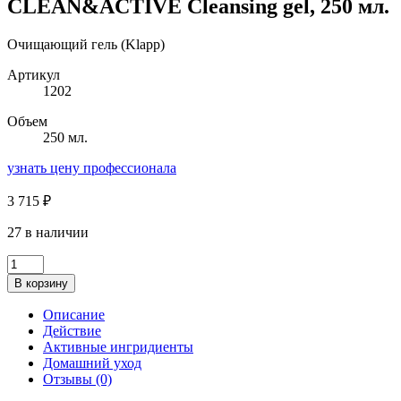
CLEAN&ACTIVE Cleansing gel, 250 мл.
Очищающий гель (Klapp)
Артикул
1202
Объем
250 мл.
узнать цену профессионала
3 715
₽
27 в наличии
Количество
товара
В корзину
CLEAN&ACTIVE
Cleansing
Описание
gel,
Действие
250
Активные ингридиенты
мл.
Домашний уход
Отзывы (0)