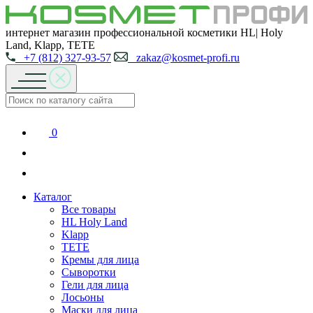
интернет магазин профессиональной косметики HL| Holy
Land, Klapp, TETE
+7 (812) 327-93-57
zakaz@kosmet-profi.ru
0
Каталог
Все товары
HL Holy Land
Klapp
TETE
Кремы для лица
Сыворотки
Гели для лица
Лосьоны
Маски для лица