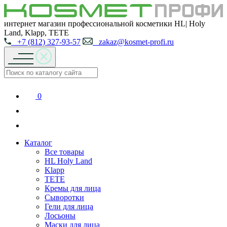
интернет магазин профессиональной косметики HL| Holy
Land, Klapp, TETE
+7 (812) 327-93-57
zakaz@kosmet-profi.ru
0
Каталог
Все товары
HL Holy Land
Klapp
TETE
Кремы для лица
Сыворотки
Гели для лица
Лосьоны
Маски для лица