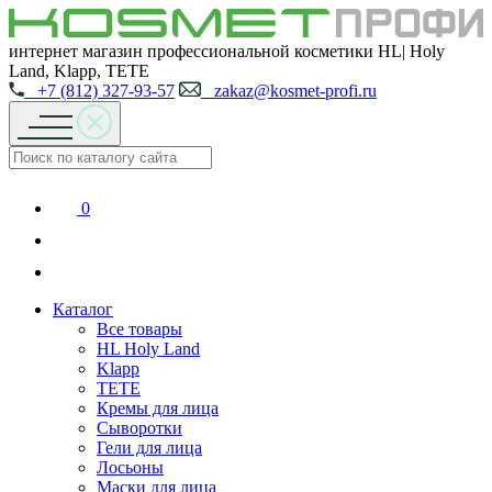
интернет магазин профессиональной косметики HL| Holy
Land, Klapp, TETE
+7 (812) 327-93-57
zakaz@kosmet-profi.ru
0
Каталог
Все товары
HL Holy Land
Klapp
TETE
Кремы для лица
Сыворотки
Гели для лица
Лосьоны
Маски для лица