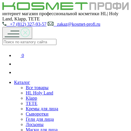
интернет магазин профессиональной косметики HL| Holy
Land, Klapp, TETE
+7 (812) 327-93-57
zakaz@kosmet-profi.ru
0
Каталог
Все товары
HL Holy Land
Klapp
TETE
Кремы для лица
Сыворотки
Гели для лица
Лосьоны
Маски для лица