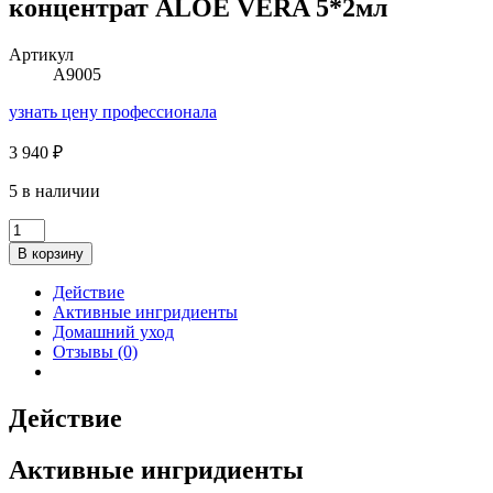
концентрат ALOE VERA 5*2мл
Артикул
А9005
узнать цену профессионала
3 940
₽
5 в наличии
Количество
товара
В корзину
концентрат
ALOE
Действие
VERA
Активные ингридиенты
5*2мл
Домашний уход
Отзывы (0)
Действие
Активные ингридиенты