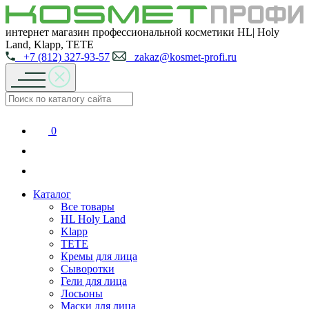
интернет магазин профессиональной косметики HL| Holy
Land, Klapp, TETE
+7 (812) 327-93-57
zakaz@kosmet-profi.ru
0
Каталог
Все товары
HL Holy Land
Klapp
TETE
Кремы для лица
Сыворотки
Гели для лица
Лосьоны
Маски для лица