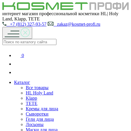
интернет магазин профессиональной косметики HL| Holy
Land, Klapp, TETE
+7 (812) 327-93-57
zakaz@kosmet-profi.ru
0
Каталог
Все товары
HL Holy Land
Klapp
TETE
Кремы для лица
Сыворотки
Гели для лица
Лосьоны
Маски для лица