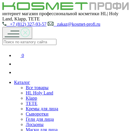
интернет магазин профессиональной косметики HL| Holy
Land, Klapp, TETE
+7 (812) 327-93-57
zakaz@kosmet-profi.ru
0
Каталог
Все товары
HL Holy Land
Klapp
TETE
Кремы для лица
Сыворотки
Гели для лица
Лосьоны
Маски для лица