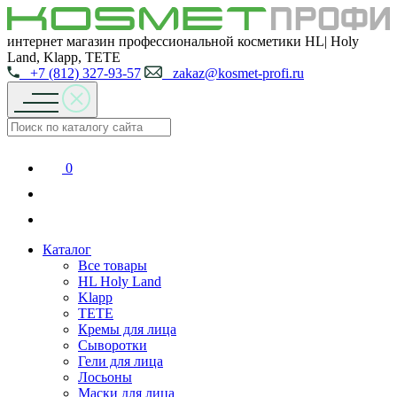
интернет магазин профессиональной косметики HL| Holy
Land, Klapp, TETE
+7 (812) 327-93-57
zakaz@kosmet-profi.ru
0
Каталог
Все товары
HL Holy Land
Klapp
TETE
Кремы для лица
Сыворотки
Гели для лица
Лосьоны
Маски для лица