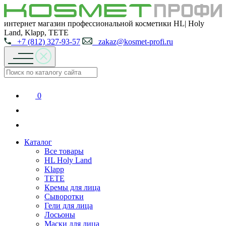
интернет магазин профессиональной косметики HL| Holy
Land, Klapp, TETE
+7 (812) 327-93-57
zakaz@kosmet-profi.ru
0
Каталог
Все товары
HL Holy Land
Klapp
TETE
Кремы для лица
Сыворотки
Гели для лица
Лосьоны
Маски для лица