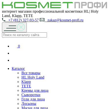
интернет магазин профессиональной косметики HL| Holy
Land, Klapp, TETE
+7 (812) 327-93-57
zakaz@kosmet-profi.ru
0
Каталог
Все товары
HL Holy Land
Klapp
TETE
Кремы для лица
Сыворотки
Гели для лица
Лосьоны
Маски для лица