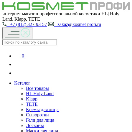
интернет магазин профессиональной косметики HL| Holy
Land, Klapp, TETE
+7 (812) 327-93-57
zakaz@kosmet-profi.ru
0
Каталог
Все товары
HL Holy Land
Klapp
TETE
Кремы для лица
Сыворотки
Гели для лица
Лосьоны
Маски для лица