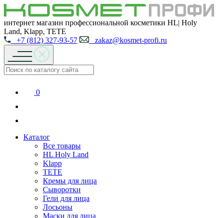
интернет магазин профессиональной косметики HL| Holy
Land, Klapp, TETE
+7 (812) 327-93-57
zakaz@kosmet-profi.ru
0
Каталог
Все товары
HL Holy Land
Klapp
TETE
Кремы для лица
Сыворотки
Гели для лица
Лосьоны
Маски для лица