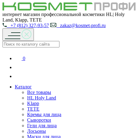
интернет магазин профессиональной косметики HL| Holy
Land, Klapp, TETE
+7 (812) 327-93-57
zakaz@kosmet-profi.ru
0
Каталог
Все товары
HL Holy Land
Klapp
TETE
Кремы для лица
Сыворотки
Гели для лица
Лосьоны
Маски для лица