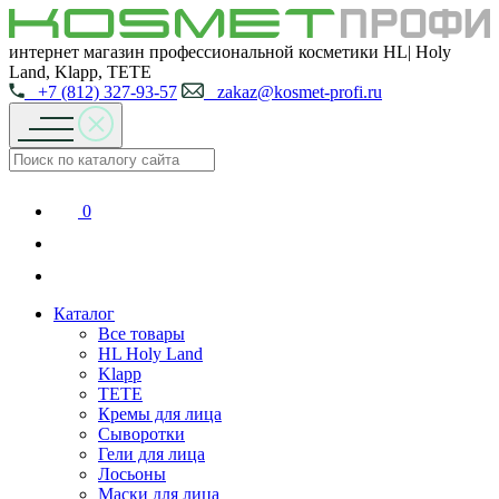
интернет магазин профессиональной косметики HL| Holy
Land, Klapp, TETE
+7 (812) 327-93-57
zakaz@kosmet-profi.ru
0
Каталог
Все товары
HL Holy Land
Klapp
TETE
Кремы для лица
Сыворотки
Гели для лица
Лосьоны
Маски для лица