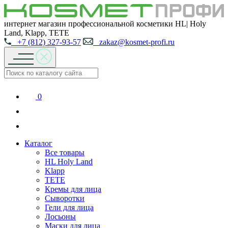
интернет магазин профессиональной косметики HL| Holy
Land, Klapp, TETE
+7 (812) 327-93-57
zakaz@kosmet-profi.ru
0
Каталог
Все товары
HL Holy Land
Klapp
TETE
Кремы для лица
Сыворотки
Гели для лица
Лосьоны
Маски для лица