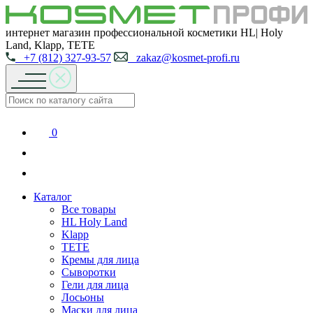
интернет магазин профессиональной косметики HL| Holy
Land, Klapp, TETE
+7 (812) 327-93-57
zakaz@kosmet-profi.ru
0
Каталог
Все товары
HL Holy Land
Klapp
TETE
Кремы для лица
Сыворотки
Гели для лица
Лосьоны
Маски для лица