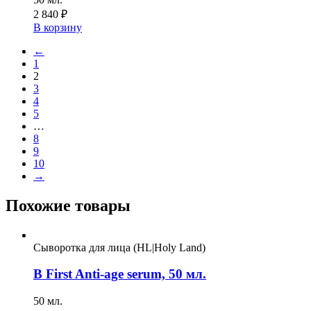
2 840
₽
В корзину
←
1
2
3
4
5
…
8
9
10
→
Похожие товары
Сыворотка для лица (HL|Holy Land)
B First Anti-age serum, 50 мл.
50 мл.