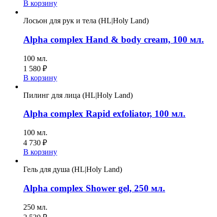
В корзину
Лосьон для рук и тела (HL|Holy Land)
Alpha complex Hand & body cream, 100 мл.
100 мл.
1 580
₽
В корзину
Пилинг для лица (HL|Holy Land)
Alpha complex Rapid exfoliator, 100 мл.
100 мл.
4 730
₽
В корзину
Гель для душа (HL|Holy Land)
Alpha complex Shower gel, 250 мл.
250 мл.